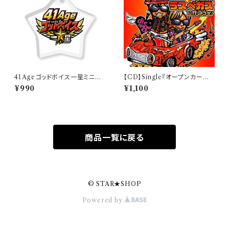
41Ageゴッドボイス一星ミニア
【CD】Single『オープンカーに
クキー
乗ってラスベガスに行こうぜ！』
¥990
¥1,100
商品一覧に戻る
© STAR★SHOP
Powered by