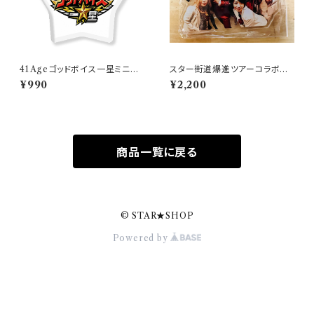
41Ageゴッドボイス一星ミニア
スター街道爆進ツアーコラボア
クキー
クスター
¥990
¥2,200
商品一覧に戻る
© STAR★SHOP
Powered by