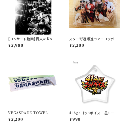
【コンサート動画】百人のKoma
スター街道爆進ツアーコラボア
chiAngel/ワンマン
クスター
¥2,980
¥2,200
VEGASPADE TOWEL
41Ageゴッドボイス一星ミニア
クキー
¥2,200
¥990