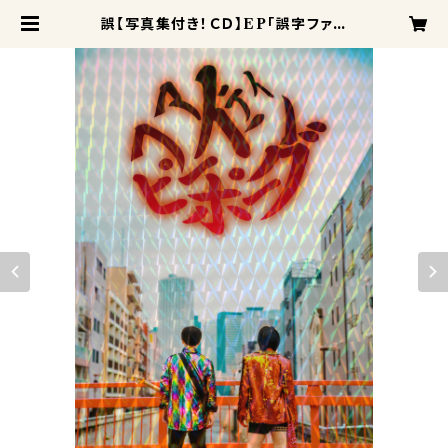
誤【写真集付き！ＣＤ】EP「誤字ファイ
ンディングピーポー」謝罪のお手紙同
封 | STAR★SHOP