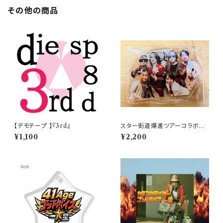
その他の商品
【デモテープ 】『3rd』
スター街道爆進ツアーコラボア
クスター
¥1,100
¥2,200