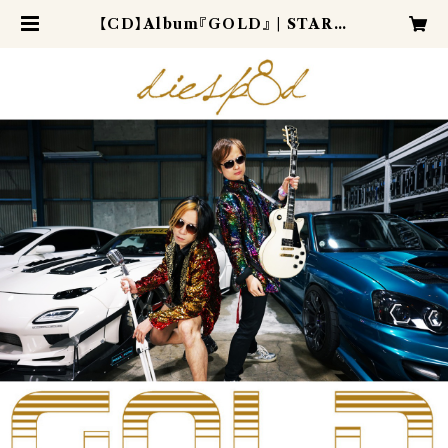
【CD】Album『GOLD』 | STAR★
SHOP