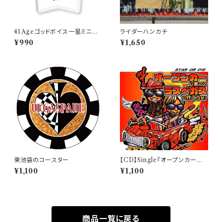
41Ageゴッドボイス一星ミニア
ライダーハンカチ
クキー
¥990
¥1,650
東池袋のコースター
【CD】Single『オープンカーに
乗ってラスベガスに行こうぜ！』
¥1,100
¥1,100
商品一覧に戻る