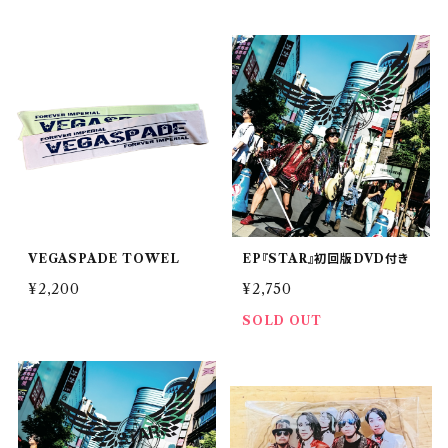
VEGASPADE TOWEL
EP『STAR』初回版DVD付き
¥2,200
¥2,750
SOLD OUT